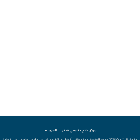
مركز علاج طبيعي قطر
المزيد
حقوق النشر © 2026 جميع الحقوق محفوظة -
أفضل مراكز وعيادات العلاج الطبيعي في قطر |