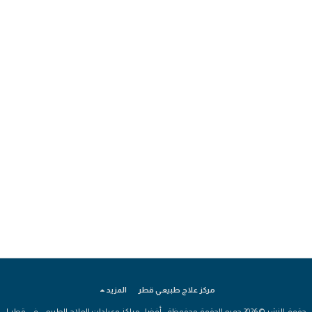
مركز علاج طبيعي قطر
المزيد
حقوق النشر © 2026 جميع الحقوق محفوظة -
أفضل مراكز وعيادات العلاج الطبيعي في قطر |