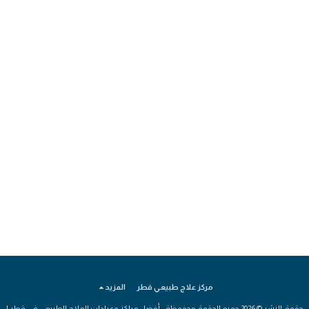
مركز علاج طبيعي قطر
المزيد
حقوق النشر © 2026 جميع الحقوق محفوظة -
أفضل مراكز وعيادات العلاج الطبيعي في قطر |